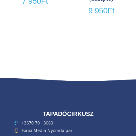
7 950
Ft
9 950
Ft
TAPADÓCIRKUSZ
+3670 701 3060
Főnix Média Nyomdaipar