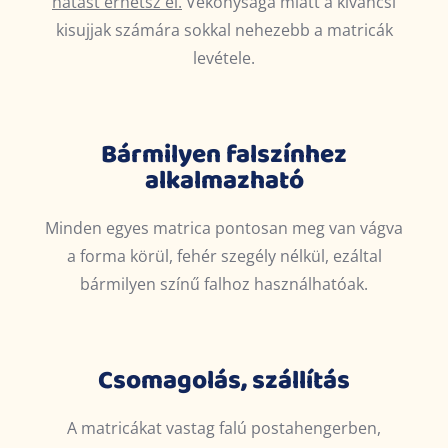
hatást érhetsz el.
Vékonysága miatt a kíváncsi
kisujjak számára sokkal nehezebb a matricák
levétele.
Bármilyen falszínhez
alkalmazható
Minden egyes matrica pontosan meg van vágva
a forma körül, fehér szegély nélkül, ezáltal
bármilyen színű falhoz használhatóak.
Csomagolás, szállítás
A matricákat vastag falú postahengerben,