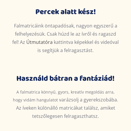
Percek alatt kész!
Falmatricáink öntapadósak, nagyon egyszerű a
felhelyezésük. Csak húzd le az ívről és ragaszd
fel! Az
Útmutatóra
kattintva képekkel és videóval
is segítjük a felragasztást.
Használd bátran a fantáziád!
A falmatrica könnyű, gyors, kreatív megoldás arra,
varázsolj
a gyerekszobába.
hogy vidám hangulatot
Az íveken különálló matricákat találsz, amiket
tetszőlegesen felragaszthatsz.