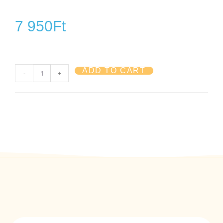
7 950
Ft
ADD TO CART
-
+