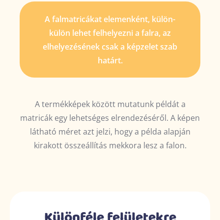
A falmatricákat elemenként, külön-
külön lehet felhelyezni a falra, az
elhelyezésének csak a képzelet szab
határt.
A termékképek között mutatunk példát a
matricák egy lehetséges elrendezéséről. A képen
látható méret azt jelzi, hogy a példa alapján
kirakott összeállítás mekkora lesz a falon.
Különféle felületekre