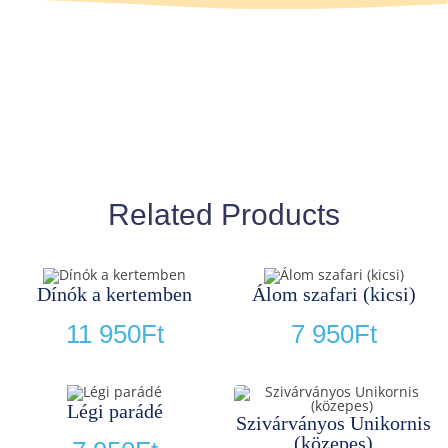
Related Products
Dínók a kertemben
Álom szafari (kicsi)
11 950
Ft
7 950
Ft
Légi parádé
Szivárványos Unikornis
(közepes)