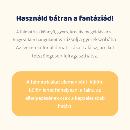
Használd bátran a fantáziád!
A falmatrica könnyű, gyors, kreatív megoldás arra,
varázsolj
a gyerekszobába.
hogy vidám hangulatot
Az íveken különálló matricákat találsz, amiket
tetszőlegesen felragaszthatsz.
A falmatricákat elemenként, külön-
külön lehet felhelyezni a falra, az
elhelyezésének csak a képzelet szab
határt.