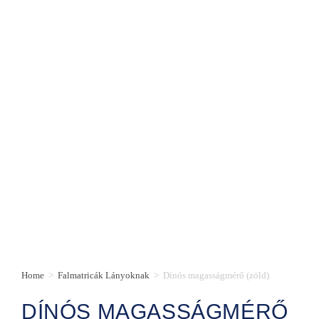
Home
>
Falmatricák Lányoknak
>
Dínós magasságmérő (zöld)
DÍNÓS MAGASSÁGMÉRŐ