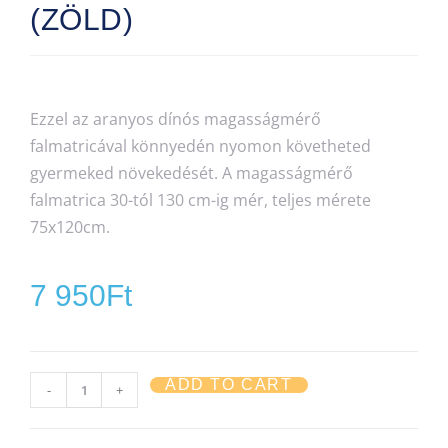
(ZÖLD)
Ezzel az aranyos dínós magasságmérő
falmatricával könnyedén nyomon követheted
gyermeked növekedését. A magasságmérő
falmatrica 30-tól 130 cm-ig mér, teljes mérete
75x120cm.
7 950
Ft
ADD TO CART
-
+