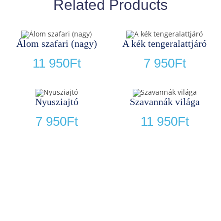
Related Products
Álom szafari (nagy)
A kék tengeralattjáró
11 950
Ft
7 950
Ft
Nyusziajtó
Szavannák világa
7 950
Ft
11 950
Ft