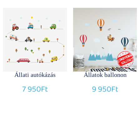
Állati autókázás
Állatok ballonon
7 950
Ft
9 950
Ft