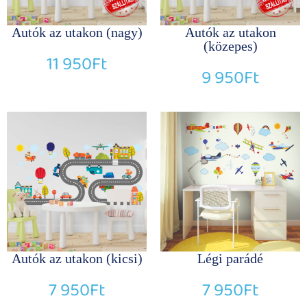
Autók az utakon (nagy)
Autók az utakon
(közepes)
11 950
Ft
9 950
Ft
Autók az utakon (kicsi)
Légi parádé
7 950
Ft
7 950
Ft