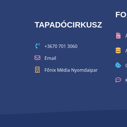
FO
TAPADÓCIRKUSZ
+3670 701 3060
Email
Főnix Média Nyomdaipar