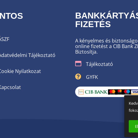
BANKKÁRTYÁ
NTOS
FIZETÉS
ÁSZF
A kényelmes és biztonságo
online fizetést a CIB Bank Z
Biztosítja.
Adatvédelmi Tájékoztató
Tájékoztató
Cookie Nyilatkozat
GYFK
Kapcsolat
Kedv
foko
. . .
E