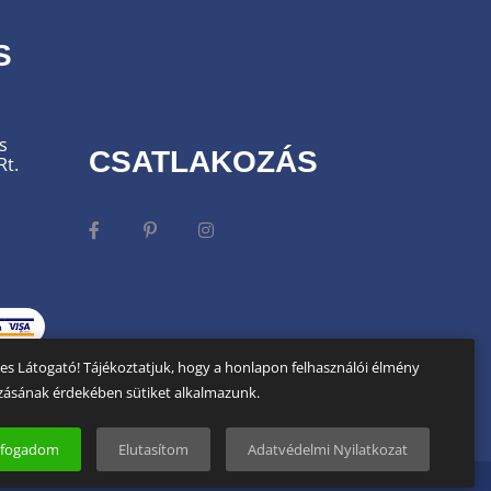
S
s
CSATLAKOZÁS
Rt.
es Látogató! Tájékoztatjuk, hogy a honlapon felhasználói élmény
zásának érdekében sütiket alkalmazunk.
lfogadom
Elutasítom
Adatvédelmi Nyilatkozat