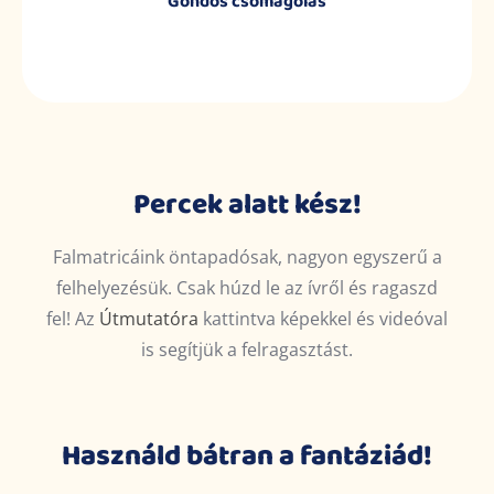
Gondos csomagolás
Percek alatt kész!
Falmatricáink öntapadósak, nagyon egyszerű a
felhelyezésük. Csak húzd le az ívről és ragaszd
fel! Az
Útmutatóra
kattintva képekkel és videóval
is segítjük a felragasztást.
Használd bátran a fantáziád!