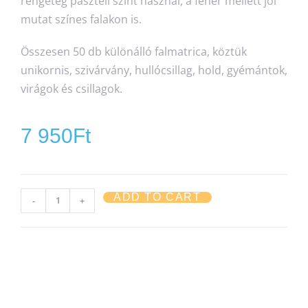
rengeteg pasztell színt használ, a fehér mellett jól
mutat színes falakon is.
Összesen 50 db különálló falmatrica, köztük
unikornis, szivárvány, hullócsillag, hold, gyémántok,
virágok és csillagok.
7 950
Ft
ADD TO CART
-
+