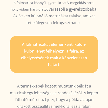
A falmatrica könnyű, gyors, kreatív megoldás arra,
varázsolj
a gyerekszobába.
hogy vidám hangulatot
Az íveken különálló matricákat találsz, amiket
tetszőlegesen felragaszthatsz.
A falmatricákat elemenként, külön-
külön lehet felhelyezni a falra, az
elhelyezésének csak a képzelet szab
határt.
A termékképek között mutatunk példát a
matricák egy lehetséges elrendezéséről. A képen
látható méret azt jelzi, hogy a példa alapján
kirakott összeállítás mekkora lesz a falon.