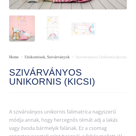
Home
>
Unikornisok, Szivárványok
>
Szivárványos Unikornis (kicsi)
SZIVÁRVÁNYOS
UNIKORNIS (KICSI)
A szivárványos unikornis falimatrica nagyszerű
módja annak, hogy hercegnős témát adj a lakás
vagy óvoda bármelyik falának.
Ez a csomag