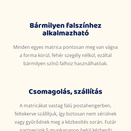
Bármilyen falszínhez
alkalmazható
Minden egyes matrica pontosan meg van vágva
a forma körül, fehér szegély nélkül, ezáltal
bármilyen színű falhoz használhatóak.
Csomagolás, szállítás
A matricákat vastag falú postahengerben,
feltekerve szállítjuk, így biztosan nem sérülnek
vagy gyűrődnek meg a kézbesítés során.
Futár
partnerünk 5 munkanapon belül kézbesíti