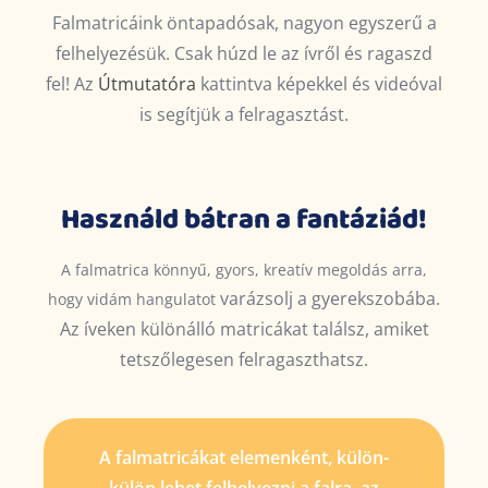
Falmatricáink öntapadósak, nagyon egyszerű a
felhelyezésük. Csak húzd le az ívről és ragaszd
fel! Az
Útmutatóra
kattintva képekkel és videóval
is segítjük a felragasztást.
Használd bátran a fantáziád!
A falmatrica könnyű, gyors, kreatív megoldás arra,
varázsolj
a gyerekszobába.
hogy vidám hangulatot
Az íveken különálló matricákat találsz, amiket
tetszőlegesen felragaszthatsz.
A falmatricákat elemenként, külön-
külön lehet felhelyezni a falra, az