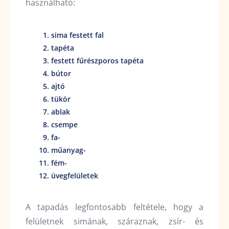
használható:
sima festett fal
tapéta
festett fűrészporos tapéta
bútor
ajtó
tükör
ablak
csempe
fa-
műanyag-
fém-
üvegfelületek
A tapadás legfontosabb feltétele, hogy a
felületnek simának, száraznak, zsír- és