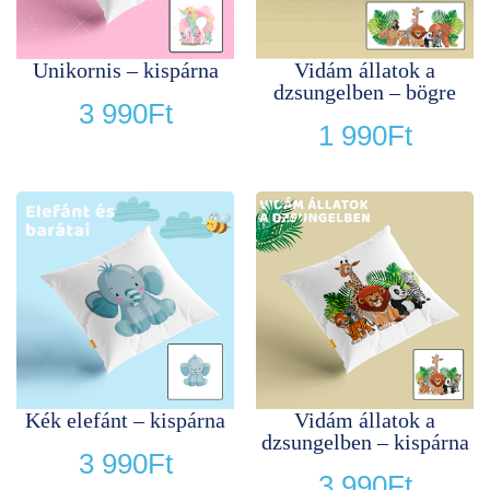
Unikornis – kispárna
Vidám állatok a
dzsungelben – bögre
3 990
Ft
1 990
Ft
Kék elefánt – kispárna
Vidám állatok a
dzsungelben – kispárna
3 990
Ft
3 990
Ft