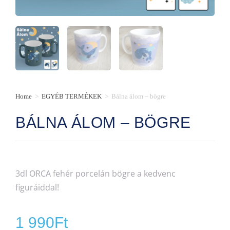
Home
>
EGYÉB TERMÉKEK
>
Bálna álom – bögre
BÁLNA ÁLOM – BÖGRE
3dl ORCA fehér porcelán bögre a kedvenc
figuráiddal!
1 990
Ft