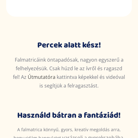
Percek alatt kész!
Falmatricáink öntapadósak, nagyon egyszerű a
felhelyezésük. Csak húzd le az ívről és ragaszd
fel! Az
Útmutatóra
kattintva képekkel és videóval
is segítjük a felragasztást.
Használd bátran a fantáziád!
A falmatrica könnyű, gyors, kreatív megoldás arra,
varázsolj
a gyerekszobába.
hogy vidám hangulatot