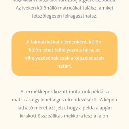
Az íveken különálló matricákat találsz, amiket
tetszőlegesen felragaszthatsz.
A falmatricákat elemenként, külön-
külön lehet felhelyezni a falra, az
elhelyezésének csak a képzelet szab
határt.
A termékképek között mutatunk példát a
matricák egy lehetséges elrendezéséről. A képen
látható méret azt jelzi, hogy a példa alapján
kirakott összeállítás mekkora lesz a falon.