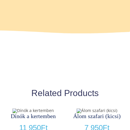
Related Products
Dínók a kertemben
Álom szafari (kicsi)
11 950
Ft
7 950
Ft