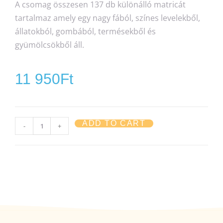
A csomag összesen 137 db különálló matricát
tartalmaz amely egy nagy fából, színes levelekből,
állatokból, gombából, termésekből és
gyümölcsökből áll.
11 950
Ft
ADD TO CART
-
+