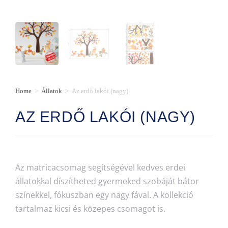
Home
>
Állatok
>
Az erdő lakói (nagy)
AZ ERDŐ LAKÓI (NAGY)
Az matricacsomag segítségével kedves erdei
állatokkal díszítheted gyermeked szobáját bátor
színekkel, fókuszban egy nagy fával. A kollekció
tartalmaz kicsi és közepes csomagot is.