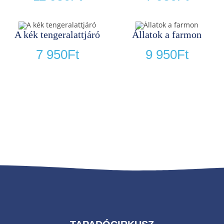
A kék tengeralattjáró
Állatok a farmon
7 950
Ft
9 950
Ft