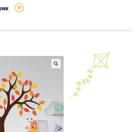
UNK
🔍