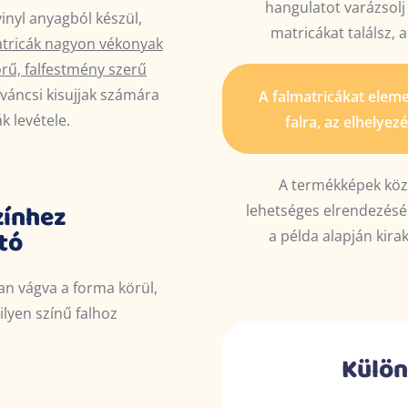
hangulatot
varázsolj
inyl anyagból készül,
matricákat találsz, 
tricák nagyon vékonyak
örű, falfestmény szerű
váncsi kisujjak számára
A falmatricákat eleme
k levétele.
falra, az elhelyez
A termékképek köz
zínhez
lehetséges elrendezésér
tó
a példa alapján kirak
n vágva a forma körül,
ilyen színű falhoz
Külön