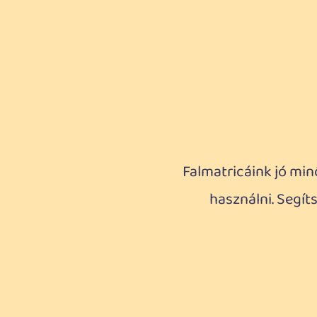
Falmatricáink jó min
használni. Segí