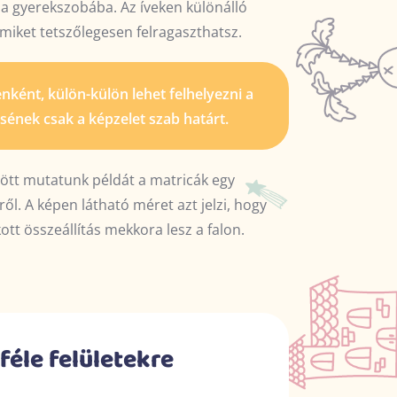
a gyerekszobába. Az íveken különálló
amiket tetszőlegesen felragaszthatsz.
nként, külön-külön lehet felhelyezni a
ésének csak a képzelet szab határt.
ött mutatunk példát a matricák egy
ől. A képen látható méret azt jelzi, hogy
ott összeállítás mekkora lesz a falon.
féle felületekre