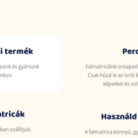
i termék
Perc
ezünk és gyártunk
Falmatricáink öntapad
unkon.
Csak húzd le az ívről 
képekkel és vid
tricák
Használd 
en szállítjuk.
A falmatrica könnyű, g