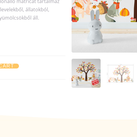
önálló matricát tartalmaz
levelekből, állatokból,
ümölcsökből áll.
 CART