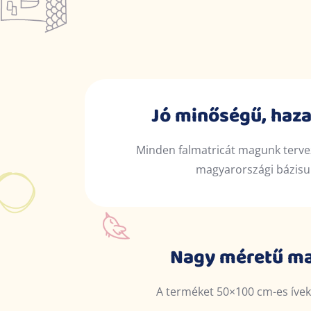
Jó minőségű, haza
Minden falmatricát magunk terv
magyarországi bázis
Nagy méretű ma
A terméket 50×100 cm-es ívekb