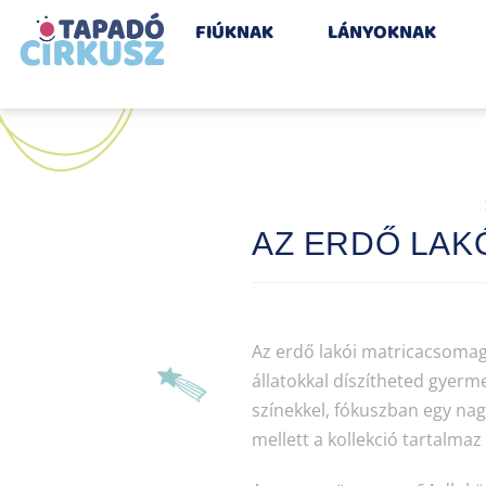
FIÚKNAK
LÁNYOKNAK
AZ ERDŐ LAKÓ
Az erdő lakói matricacsomag
állatokkal díszítheted gyerm
színekkel, fókuszban egy nag
mellett a kollekció tartalmaz