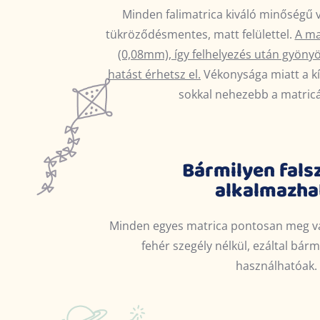
Minden falimatrica kiváló minőségű v
tükröződésmentes, matt felülettel.
A ma
(0,08mm), így felhelyezés után gyöny
hatást érhetsz el.
Vékonysága miatt a kí
sokkal nehezebb a matricá
Bármilyen fals
alkalmazha
Minden egyes matrica pontosan meg va
fehér szegély nélkül, ezáltal bárm
használhatóak.