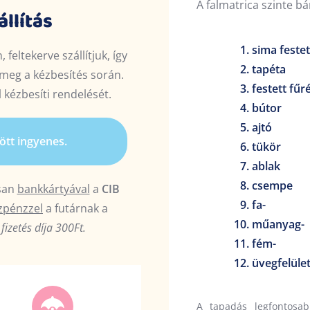
A falmatrica szinte bá
llítás
sima festet
feltekerve szállítjuk, így
tapéta
meg a kézbesítés során.
festett fű
kézbesíti rendelését.
bútor
ajtó
lött ingyenes.
tükör
ablak
csempe
san
bankkártyával
a
CIB
fa-
zpénzzel
a futárnak a
műanyag-
fizetés díja 300Ft.
fém-
üvegfelüle
A tapadás legfontosab